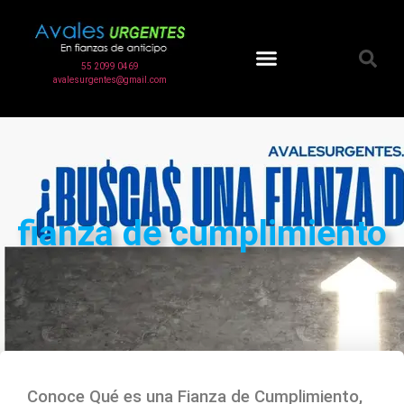
55 2099 0469
avalesurgentes@gmail.com
Clases de fianzas
fianza de cumplimiento
Conoce Qué es una Fianza de Cumplimiento,