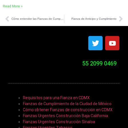
Read More »
Cómo entender las Fianzas de Cumplimiento
Fianza de Anticipo y Cumplimiento
55 2099 0469
Clases de fianzas
Requisitos para una Fianza en CDMX
Fianzas de Cumplimiento de la Ciudad de México
Cómo obtener Fianzas de construcción en CDMX
Fianzas Urgentes Construcción Baja California
Fianzas Urgentes Construcción Sinaloa
Fianzas Urgentes Tabasco