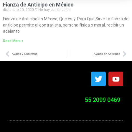
Fianza de Anticipo en México
diciembre 10, 2020
No hay comentarios
Fianza de Anticipo en México, Que es y Para Que Sirve La fianza de
anticipo permite al contratista, persona física o moral, recibir un
adelanto
Read More »
Avales y Contratos
Avales en Anticipos
55 2099 0469
Clases de fianzas