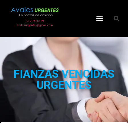
55 2099 0469
Clases de fianzas
avalesurgentes@gmail.com
FIANZAS VENCIDAS
URGENTES