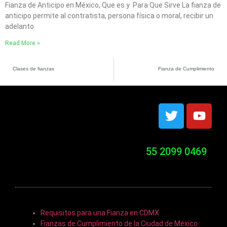
Fianza de Anticipo en México, Que es y Para Que Sirve La fianza de
anticipo permite al contratista, persona física o moral, recibir un
adelanto
Read More »
Clases de fianzas
Fianza de Cumplimiento
55 2099 0469
Clases de fianzas
Requisitos para una Fianza en CDMX
Fianzas de Cumplimiento de la Ciudad de México